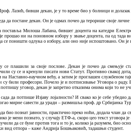
оф. Лазић, бивши декан, је у то време био у болници и долазак 
да да постане декан. Он је одмах почео да терорише своје личне
 поставља Милоша Лабана, бившег доцента на катедри Електрот
је прошао ни на поновном избору у звање доцента, па од тада ви
а се поништи одлука о избору, али оно није испоштовано. Он је
се плашили за своје послове. Декан је почео да смењује стар
или су се и кренули писати нови Статут. Противно свакој дота
 на Наставно-научном већу, а затим је проглашен службеном тајн
 су били професори. Почело је и потписивање Уговора о раду. Би
 потпишу уговор, декан је запретио отказима онима који то не уч
ада да потпише Изјаву лојалности? И свако ко је себе убедио да 
 могао мирне савести да уради – размишља проф. др Србијанка Тур
ада био познат јавности, практично преко ноћи, додала члан да с
ко је мени познато, у случају ЕТФ-a, скоро цео текст уговора је 
чили да се буне против тога и то је, колико ја разумем, био осно
неки вид отпора – каже Андрија Бошњаковић, тадашњи студент.