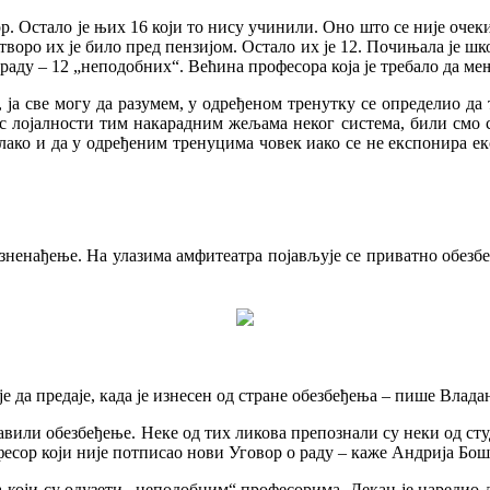
. Остало је њих 16 који то нису учинили. Оно што се није очеки
воро их је било пред пензијом. Остало их је 12. Почињала је шко
раду – 12 „неподобних“. Већина професора која је требало да ме
ја све могу да разумем, у одређеном тренутку се определио да та
ис лојалности тим накарадним жељама неког система, били смо с
 лако и да у одређеним тренуцима човек иако се не експонира ек
зненађење. На улазима амфитеатра појављује се приватно обезбе
је да предаје, када је изнесен од стране обезбеђења – пише Влад
авили обезбеђење. Неке од тих ликова препознали су неки од сту
офесор који није потписао нови Уговор о раду – каже Андрија Бо
 који су одузети „неподобним“ професорима. Декан је наредио д