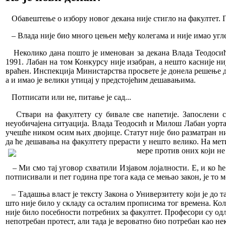
Обавештење о избору новог декана није стигло на факултет. Пр
– Влада није био много цењен међу колегама и није имао угле
Неколико дана пошто је именован за декана Влада Теодосић
1991. Лабан на том Конкурсу није изабран, а нешто касније ни
враћен. Инспекција Министарства просвете је донела решење д
а и имао је велики утицај у предстојећим дешавањима.
Потписати или не, питање је сад...
Ствари на факултету су бивале све напетије. Запослени су 
неуобичајена ситуација. Влада Теодосић и Милош Лабан уортач
учешће ником осим њих двојице. Статут није био разматран ни
да ће дешавања на факултету прерасти у нешто велико. На мети
мере против оних који не
– Ми смо тај уговор схватили Изјавом лојалности. Е, и ко ће с
потписивали и пет година пре тога када се мењао закон, је то
– Тадашња власт је тексту Законa о Универзитету који је до т
што није било у складу са осталим прописима тог времена. Коли
није било посебности потребних за факултет. Професори су одлу
непотребан протест, али тада је вероватно био потребан као 