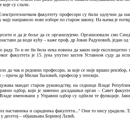
 које су слали.
Електротехничком факултету професори су били одлучни да нас
 у мају направило нове изборе по старом закону. На њима је пот
сити и да је боље да се организујемо. Организовали смо Синди
а настави да води кућу – каже проф. др Јован Радуновић, један о
 раду. То и не би била нека новина да закон није експлицитно з
ког факултета је 15. јуна упутио захтев Уставном суду да и
о да чак и редовни професори, за које се није вршио реизбор, мо
ту – прича др Милан Ћаловић, професор у пензији.
ужава мандат старом руководству, на седници Владе Републике
правни одбор, који је заменио досадашњи орган – Савет факулте
Владе именовани у Управни одбор су одбили те функције. Јави
х наставника и сарадника факултета...“ Они то нису урадили. Тре
и у десетој – објашњава Боривој Лазић.