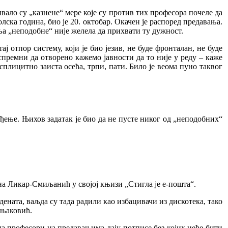
вало су „казнене“ мере које су против тих професора почеле да
лска година, био је 20. октобар. Окачен је распоред предавања.
ња „неподобне“ није желела да прихвати ту дужност.
ј отпор систему, који је био језив, не буде фронталан, не буде
премни да отворено кажемо јавности да то није у реду – каже
сплицитно заиста осећа, трпи, пати. Било је веома пуно таквог
ђење. Њихов задатак је био да не пусте никог од „неподобних“
ана Ликар-Смиљанић у својој књизи „Стигла је е-пошта“.
дената, ваљда су тада радили као избацивачи из дискотека, тако
шњаковић.
а професори на предавањима дају потписе без којих неће бити