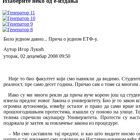
Изаберите неко од е-издања
Било једном давно... Прича о једном ЕТФ-у.
Аутор Игор Лукић
уторак, 02 децембар 2008 09:50
Није то био факултет који смо навикли да видимо. Студенти
реалност, пре само десет година. Причао сам о томе са многим љ
Иако су ми многи рекли да прича вуче корене још од студент
изнела предлог новог Закона о универзитету. Био је то закон к
огромна аутономија, између осталог и право да сами врше из
прошлогодишњим протестима, изашли су поново на улице. Тог 1
телима спречили окупацију Универзитета. Протести су наст
подржала је захтев за повлачење закона из процедуре.
– Ми смо саставили тај предлог, и као што видите нисмо се
папир и тај документ смо усвојили на Наставно-научном већу ф