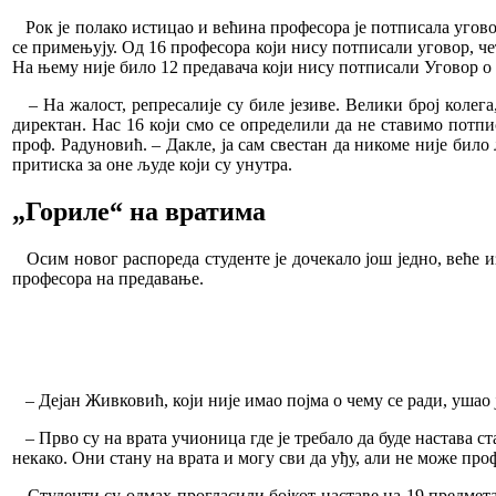
Рок је полако истицао и већина професора је потписала уговор
се примењују. Од 16 професора који нису потписали уговор, чет
На њему није било 12 предавача који нису потписали Уговор о 
– На жалост, репресалије су биле језиве. Велики број колега, 
директан. Нас 16 који смо се определили да не ставимо потп
проф. Радуновић. – Дакле, ја сам свестан да никоме није било
притиска за оне људе који су унутра.
„Гориле“ на вратима
Осим новог распореда студенте је дочекало још једно, веће и
професора на предавање.
– Дејан Живковић, који није имао појма о чему се ради, ушао 
– Прво су на врата учионица где је требало да буде настава ст
некако. Они стану на врата и могу сви да уђу, али не може пр
Студенти су одмах прогласили бојкот наставе на 19 предмета