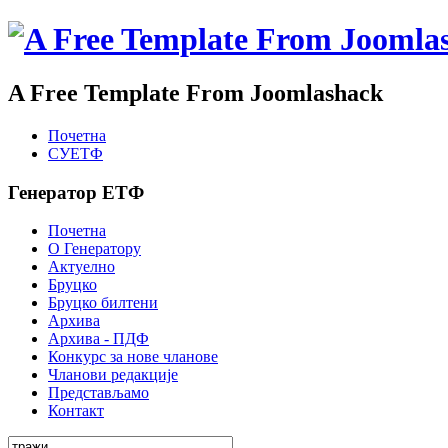
A Free Template From Joomlashack
Почетна
СУЕТФ
Генератор ЕТФ
Почетна
О Генератору
Актуелно
Бруцко
Бруцко билтени
Архива
Архива - ПДФ
Конкурс за нове чланове
Чланови редакције
Представљамо
Контакт