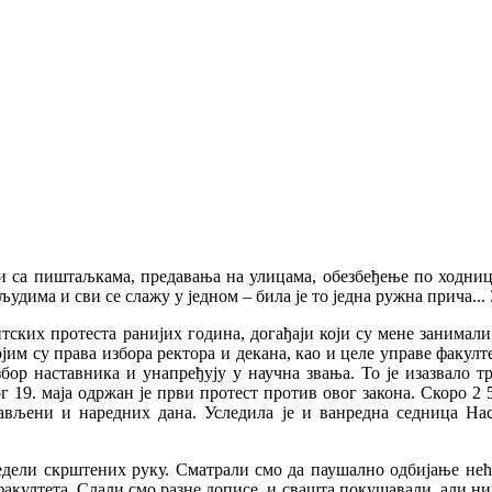
 са пиштаљкама, предавања на улицама, обезбеђење по ходницим
удима и сви се слажу у једном – била је то једна ружна прича... 
ских протеста ранијих година, догађаји који су мене занимали 
ојим су права избора ректора и декана, као и целе управе факул
бор наставника и унапређују у научна звања. То је изазвало т
9. маја одржан је први протест против овог закона. Скоро 2 5
ављени и наредних дана. Уследила је и ванредна седница Нас
дели скрштених руку. Сматрали смо да паушално одбијање нећ
акултета. Слали смо разне дописе, и свашта покушавали, али ни