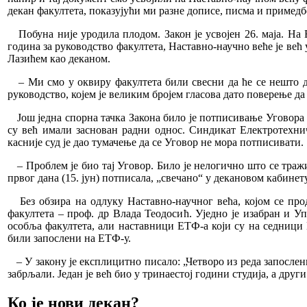
декан факултета, показујући ми разне дописе, писма и примедбе
Побуна није уродила плодом. Закон је усвојен 26. маја. На 
година за руководство факултета, Наставно-научно веће је већ
Лазићем као деканом.
– Ми смо у оквиру факултета били свесни да ће се нешто де
руководство, којем је великим бројем гласова дато поверење д
Још једна спорна тачка Закона било је потписивање Уговора о
су већ имали заснован радни однос. Синдикат Електротехнич
касније суд је дао тумачење да се Уговор не мора потписивати.
– Проблем је био тај Уговор. Било је нелогично што се тражил
првог дана (15. јун) потписала, „свечано“ у декановом кабине
Без обзира на одлуку Наставно-научног већа, којом се прод
факултета – проф. др Влада Теодосић. Уједно је изабран и У
особља факултета, али наставници ЕТФ-а који су на седници 
били запослени на ЕТФ-у.
– У закону је експлицитно писало: „Четворо из реда запослени
забрљали. Један је већ био у тринаестој години студија, а друг
Ко је нови декан?