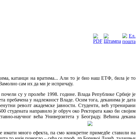
а, катанци на вратима... Али то је био наш ЕТФ, била је то
Замолио сам их да ми је испричају.
почели су у пролеће 1998. године. Влада Републике Србије је
тета пребачена у надлежност Владе. Осим тога, деканима је дата
ренутни револт академске јавности. Студенти, већ утренирани
00 студената направило је обруч око Ректората како би својим
тавно-научног већа Универзитета у Београду. Већина декана
е имати много ефекта, па смо конкретне примедбе ставили на
шта то није помогло – сећа се проф. др Боривој Лазић, тадашњи