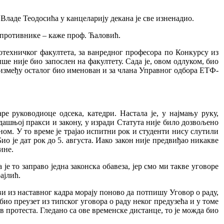
Владе Теодосића у канцеларију декана је све изненадио.
 противнике – каже проф. Ћаловић.
ехничког факултета, за ванредног професора по Конкурсу из
ше није био запослен на факултету. Сада је, овом одлуком, био
 између осталог био именован и за члана Управног одбора ЕТФ-
е руководиоце одсека, катедри. Настала је, у најмању руку,
дашњој пракси и закону, у изради Статута није било дозвољено
ом. У то време је трајао испитни рок и студенти нису слутили
о је дат рок до 5. августа. Иако закон није предвиђао никакве
ине.
је то заправо једна законска обавеза, јер смо ми такве уговоре
ајлић.
ви из наставног кадра морају поново да потпишу Уговор о раду,
био преузет из типског уговора о раду неког предузећа и у томе
в протеста. Гледано са ове временске дистанце, то је можда био