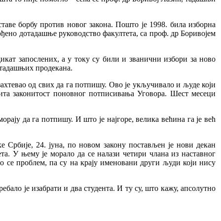
таве борбу против новог закона. Пошто је 1998. била изборна
врђено дотадашње руководство факултета, са проф. др Боривојем
кат запослених, а у току су били и званични избори за ново
д тадашњих продекана.
ахтевао од свих да га потпишу. Ово је укључивало и људе који
спита законитост поновног потписивања Уговора. Шест месеци
рају да га потпишу. И што је најгоре, велика већина га је већ
 Србије, 24. јуна, по новом закону постављен је нови декан
та. У њему је морало да се налази четири члана из наставног
о се проблем, па су на крају именовани други људи који нису
бало је изабрати и два студента. И ту су, што кажу, апсолутно