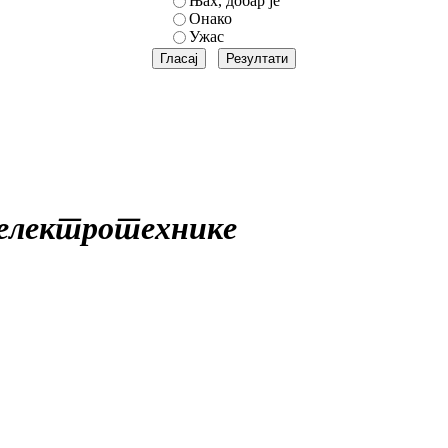
Њах, добар је
Онако
Ужас
 електротехнике