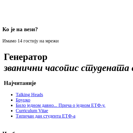
Ко је на вези?
Имамо 14 гостију на мрежи
Генератор
званични часопис студената
Најчитаније
Talking Heads
Бруцко
Било једном давно... Прича о једном ЕТФ-у.
Curriculum Vitae
Типичан дан студента ЕТФ-а