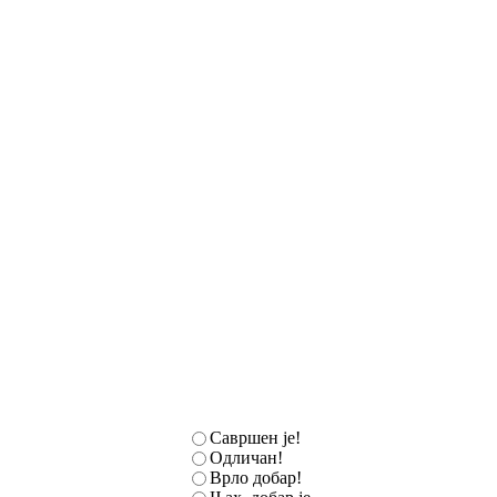
Савршен је!
Одличан!
Врло добар!