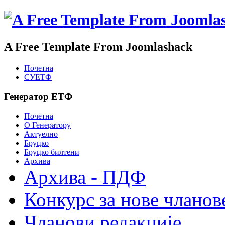
A Free Template From Joomlashack
Почетна
СУЕТФ
Генератор ЕТФ
Почетна
О Генератору
Актуелно
Бруцко
Бруцко билтени
Архива
Архива - ПДФ
Конкурс за нове чланов
Чланови редакције