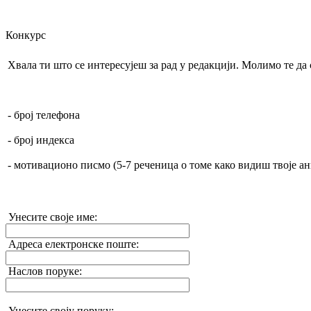
Конкурс
Хвала ти што се интересујеш за рад у редакцији. Молимо те д
- број телефона
- број индекса
- мотивационо писмо (5-7 реченица о томе како видиш твоје а
Унесите своје име:
Адреса електронске поште:
Наслов поруке:
Унесите своју поруку: